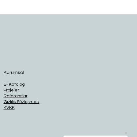
O
Kurumsal
E- Katalog
Projeler
Referanslar
Gizlilik Sözleşmesi
KVKK