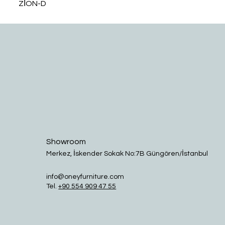
ZİON-D
Showroom
Merkez, İskender Sokak No:7B Güngören/İstanbul
info@oneyfurniture.com
Tel.
+90 554 909 47 55