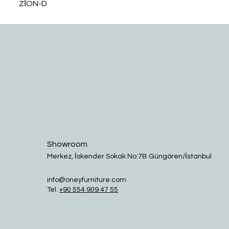
ZİON-D
Showroom
Merkez, İskender Sokak No:7B Güngören/İstanbul
info@oneyfurniture.com
Tel.
+90 554 909 47 55