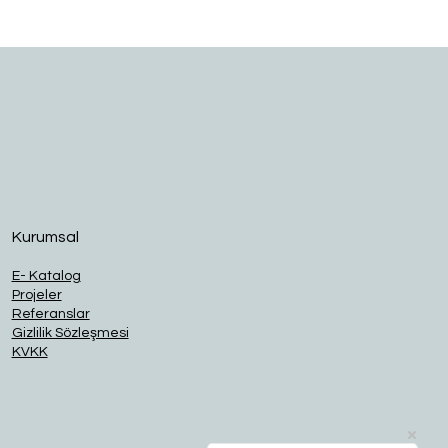
O
Kurumsal
E- Katalog
Projeler
Referanslar
Gizlilik Sözleşmesi
KVKK