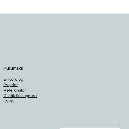
O
Kurumsal
E- Katalog
Projeler
Referanslar
Gizlilik Sözleşmesi
KVKK