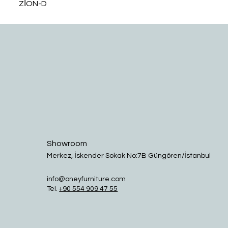
ZİON-D
Showroom
Merkez, İskender Sokak No:7B Güngören/İstanbul
info@oneyfurniture.com
Tel.
+90 554 909 47 55