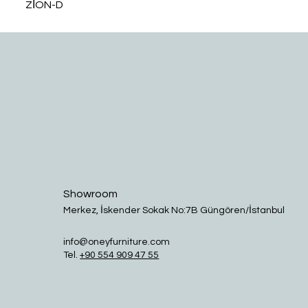
ZİON-D
Showroom
Merkez, İskender Sokak No:7B Güngören/İstanbul
info@oneyfurniture.com
Tel.
+90 554 909 47 55