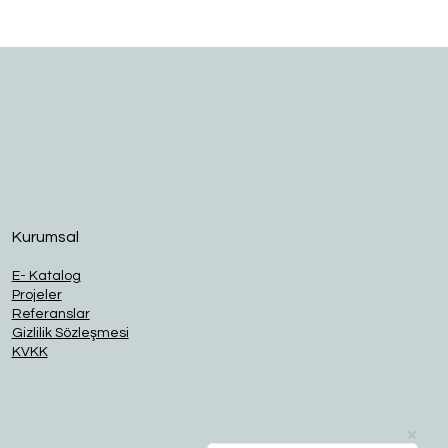
O
Kurumsal
E- Katalog
Projeler
Referanslar
Gizlilik Sözleşmesi
KVKK