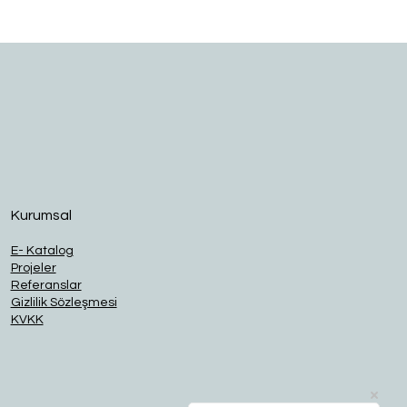
O
Kurumsal
E- Katalog
Projeler
Referanslar
Gizlilik Sözleşmesi
KVKK