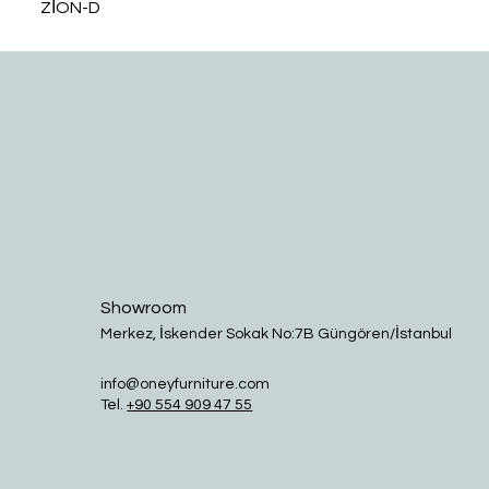
ZİON-D
Showroom
Merkez, İskender Sokak No:7B Güngören/İstanbul
info@oneyfurniture.com
Tel.
+90 554 909 47 55