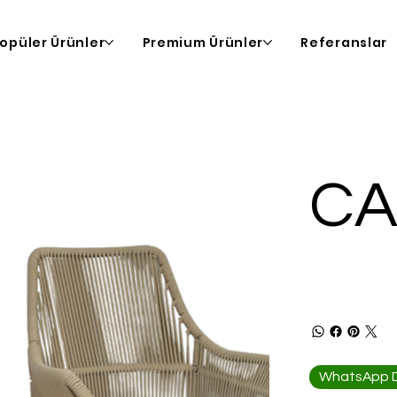
opüler Ürünler
Premium Ürünler
Referanslar
C
WhatsApp De