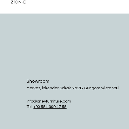
ZİON-D
Showroom
Merkez, İskender Sokak No:7B Güngören/İstanbul
info@oneyfurniture.com
Tel.
+90 554 909 47 55