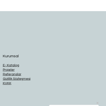
O
Kurumsal
E- Katalog
Projeler
Referanslar
Gizlilik Sözleşmesi
KVKK