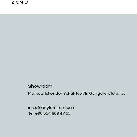
ZİON-D
Showroom
Merkez, İskender Sokak No:7B Güngören/İstanbul
info@oneyfurniture.com
Tel.
+90 554 909 47 55