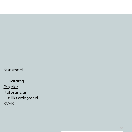
O
Kurumsal
E- Katalog
Projeler
Referanslar
Gizlilik Sözleşmesi
KVKK