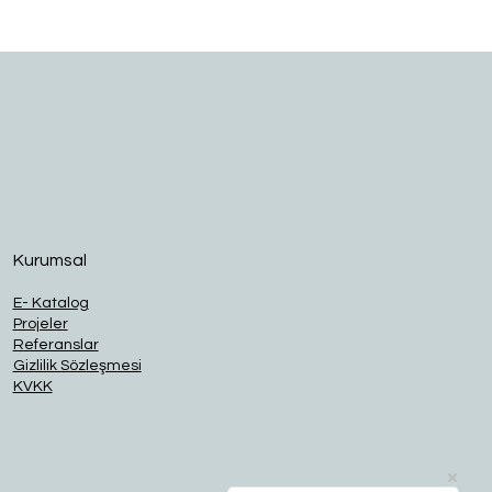
O
Kurumsal
E- Katalog
Projeler
Referanslar
Gizlilik Sözleşmesi
KVKK