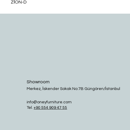
ZİON-D
Showroom
Merkez, İskender Sokak No:7B Güngören/İstanbul
info@oneyfurniture.com
Tel.
+90 554 909 47 55