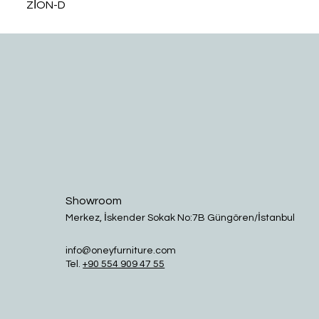
ZİON-D
Showroom
Merkez, İskender Sokak No:7B Güngören/İstanbul
info@oneyfurniture.com
Tel.
+90 554 909 47 55