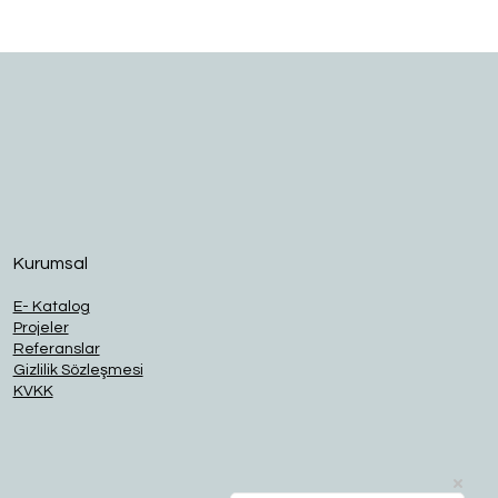
O
Kurumsal
E- Katalog
Projeler
Referanslar
Gizlilik Sözleşmesi
KVKK