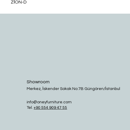
ZİON-D
Showroom
Merkez, İskender Sokak No:7B Güngören/İstanbul
info@oneyfurniture.com
Tel.
+90 554 909 47 55