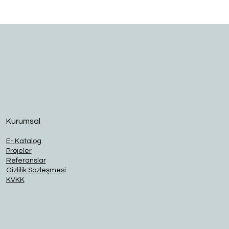
O
Kurumsal
E- Katalog
Projeler
Referanslar
Gizlilik Sözleşmesi
KVKK