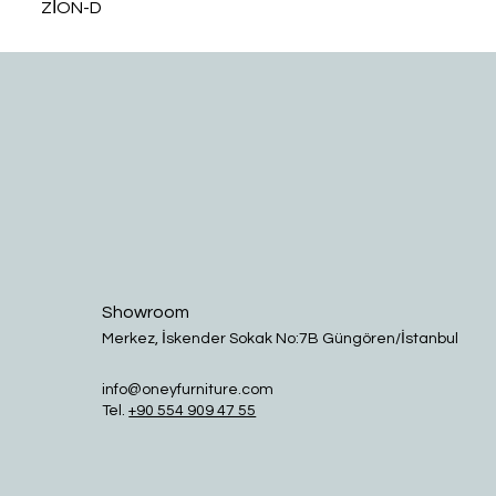
ZİON-D
Showroom
Merkez, İskender Sokak No:7B Güngören/İstanbul
info@oneyfurniture.com
Tel.
+90 554 909 47 55