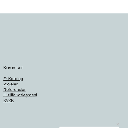
O
Kurumsal
E- Katalog
Projeler
Referanslar
Gizlilik Sözleşmesi
KVKK