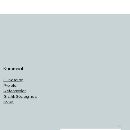
O
Kurumsal
E- Katalog
Projeler
Referanslar
Gizlilik Sözleşmesi
KVKK