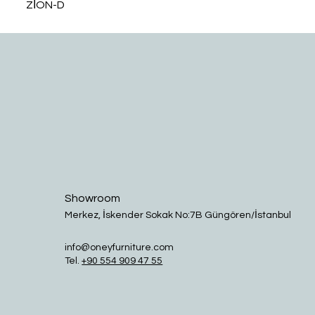
ZİON-D
Showroom
Merkez, İskender Sokak No:7B Güngören/İstanbul
info@oneyfurniture.com
Tel.
+90 554 909 47 55