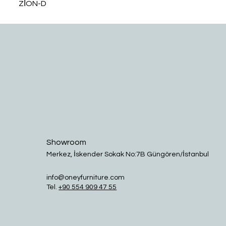
ZİON-D
Showroom
Merkez, İskender Sokak No:7B Güngören/İstanbul
info@oneyfurniture.com
Tel.
+90 554 909 47 55