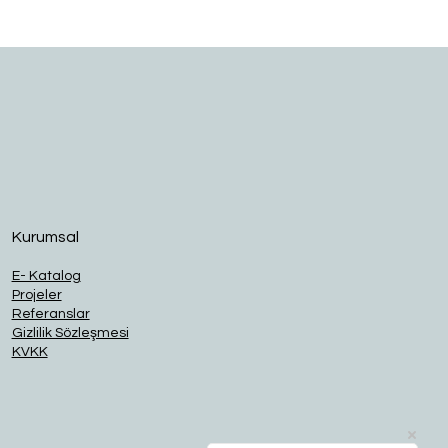
O
Kurumsal
E- Katalog
Projeler
Referanslar
Gizlilik Sözleşmesi
KVKK