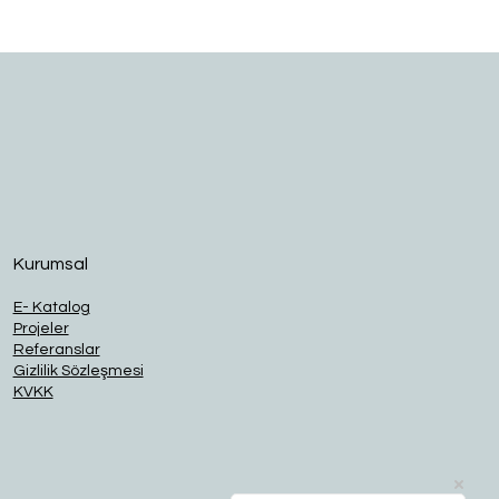
O
Kurumsal
E- Katalog
Projeler
Referanslar
Gizlilik Sözleşmesi
KVKK