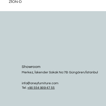
ZİON-D
Showroom
Merkez, İskender Sokak No:7B Güngören/İstanbul
info@oneyfurniture.com
Tel.
+90 554 909 47 55