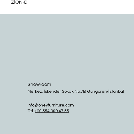
ZİON-D
Showroom
Merkez, İskender Sokak No:7B Güngören/İstanbul
info@oneyfurniture.com
Tel.
+90 554 909 47 55