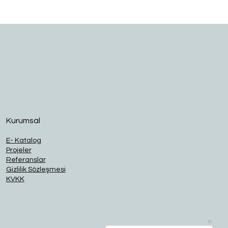
O
Kurumsal
E- Katalog
Projeler
Referanslar
Gizlilik Sözleşmesi
KVKK