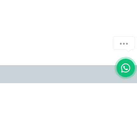
Popüler Ürünler
Premium Ürünler
İç Mekan Sandalyeleri
İç Mekan Sandalyeleri
Dış Mekan Sandalyeleri
Dış Mekan Sandalyeleri
Bar Sandalyeleri
Bar Sandalyeleri
Berjerler
Berjerler