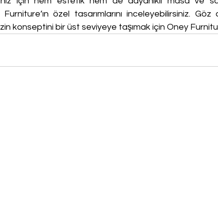
iniz için hem estetik hem de dayanıklı masa ve sa
Furniture’ın özel tasarımlarını inceleyebilirsiniz. Göz a
linizin konseptini bir üst seviyeye taşımak için Oney Furni