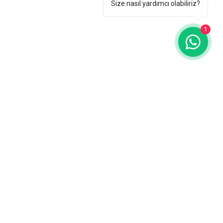
Size nasıl yardımcı olabiliriz?
1
Kurumsal
E- Katalog
Projeler
Referanslar
Gizlilik Sözleşmesi