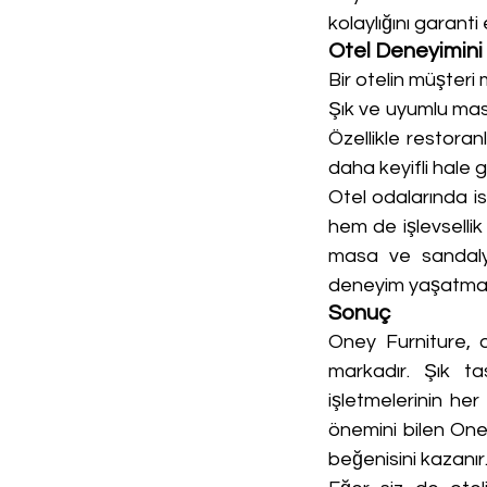
kolaylığını garanti
Otel Deneyimini 
Bir otelin müşter
Şık ve uyumlu masa
Özellikle restora
daha keyifli hale ge
Otel odalarında is
hem de işlevsellik
masa ve sandalye
deneyim yaşatması
Sonuç
Oney Furniture, 
markadır. Şık ta
işletmelerinin he
önemini bilen One
beğenisini kazanır