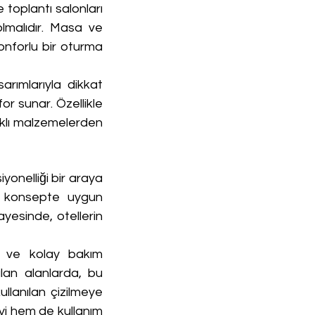
 toplantı salonları 
lmalıdır. Masa ve 
nforlu bir oturma 
ımlarıyla dikkat 
r sunar. Özellikle 
klı malzemelerden 
onelliği bir araya 
r konsepte uygun 
yesinde, otellerin 
k ve kolay bakım 
ılan alanlarda, bu 
llanılan çizilmeye 
yi hem de kullanım 