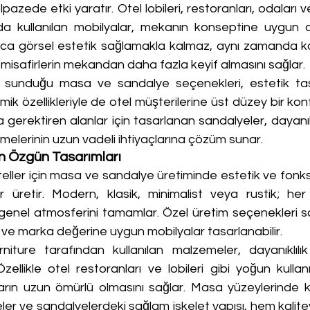
pazede etki yaratır. Otel lobileri, restoranları, odaları ve
arda kullanılan mobilyalar, mekanın konseptine uygun o
zca görsel estetik sağlamakla kalmaz, aynı zamanda ko
misafirlerin mekandan daha fazla keyif almasını sağlar.
n sunduğu masa ve sandalye seçenekleri, estetik tasar
k özellikleriyle de otel müşterilerine üst düzey bir konfo
a gerektiren alanlar için tasarlanan sandalyeler, dayanı
letmelerinin uzun vadeli ihtiyaçlarına çözüm sunar.
ın Özgün Tasarımları
eller için masa ve sandalye üretiminde estetik ve fonksiy
ar üretir. Modern, klasik, minimalist veya rustik; he
 genel atmosferini tamamlar. Özel üretim seçenekleri sa
 ve marka değerine uygun mobilyalar tasarlanabilir.
niture tarafından kullanılan malzemeler, dayanıklılı
 Özellikle otel restoranları ve lobileri gibi yoğun kullan
ların uzun ömürlü olmasını sağlar. Masa yüzeylerinde ku
er ve sandalyelerdeki sağlam iskelet yapısı, hem kalite