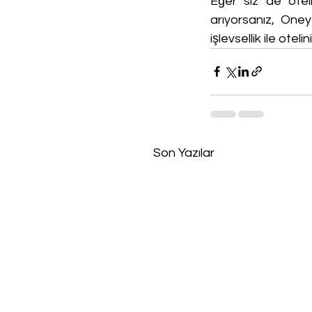
Eğer siz de otel
arıyorsanız, Oney 
işlevsellik ile ote
Son Yazılar