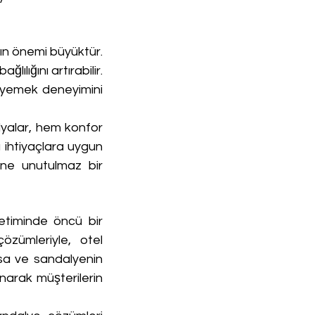
n önemi büyüktür. 
ığını artırabilir. 
 yemek deneyimini 
lyalar, hem konfor 
 ihtiyaçlara uygun 
ne unutulmaz bir 
timinde öncü bir 
zümleriyle, otel 
sa ve sandalyenin 
arak müşterilerin 