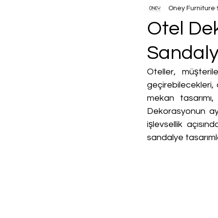
Oney Furniture
Otel De
Sandaly
Oteller, müşteri
geçirebilecekleri,
mekan tasarımı, m
Dekorasyonun ayr
işlevsellik açısı
sandalye tasarıml