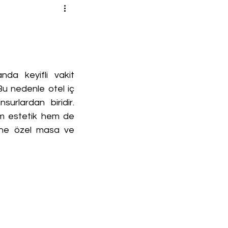
da keyifli vakit 
Bu nedenle otel iç 
urlardan biridir. 
m estetik hem de 
rine özel masa ve 