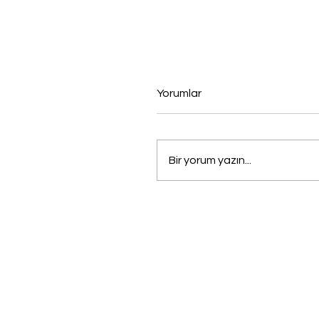
Yorumlar
Bir yorum yazın...
Mekanlarınıza Şıklık ve
Konfor Katan Dokunuş:
Oney Sandalye Dünyası