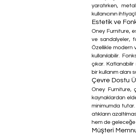
yaratırken, meta
kullanıcının ihtiy
Estetik ve Fonk
Oney Furniture, es
ve sandalyeler, f
Özellikle modern 
kullanılabilir. Fon
çıkar. Katlanabilir
bir kullanım alanı 
Çevre Dostu Ü
Oney Furniture, ç
kaynaklardan elde 
minimumda tutar.
atıkların azaltılm
hem de geleceğe d
Müşteri Memnu