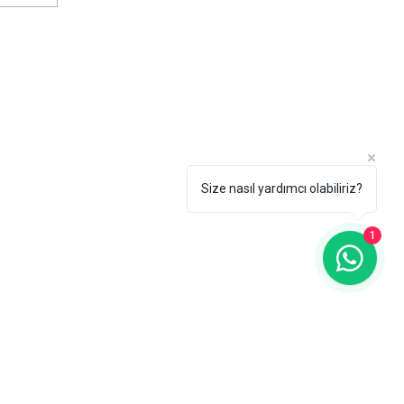
anbul Restoran ve
eleri İçin Masa Sandalye
timi – Oney Sandalye ile
ite ve Dayanıklılık
Size nasıl yardımcı olabiliriz?
1