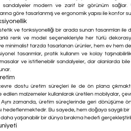
l sandalyeler modern ve zarif bir görünüm sağlar. Ürü
açlarına göre tasarlanmış ve ergonomik yapısı ile konfor 
siyonellik
tetik ve fonksiyonelliği bir arada sunan tasarımları ile 
arklı renk ve model seçenekleriyle her türlü dekoras
ve minimalist tarzda tasarlanan ürünler, hem ev hem de 
ksiyonel tasarımlar, pratik kullanım ve kolay taşınabilirlik 
 masalar ve istiflenebilir sandalyeler, dar alanlarda bile 
sunar.
retim
evre dostu üretim süreçleri ile de ön plana çıkmaktadı
edilen malzemeler kullanılarak üretilen mobilyalar, çevre
 Aynı zamanda, üretim süreçlerinde geri dönüşüme ön
ası hedeflenmektedir. Bu sayede, hem doğaya saygılı bir
aha yaşanabilir bir dünya bırakma hedefi gerçekleştiri
niyeti