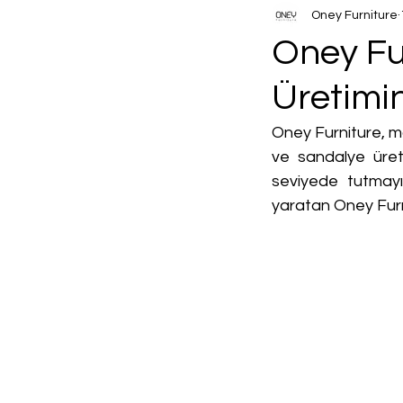
Oney Furniture
Oney Fu
Üretimin
Oney Furniture, mo
ve sandalye üret
seviyede tutmayı 
yaratan Oney Furn