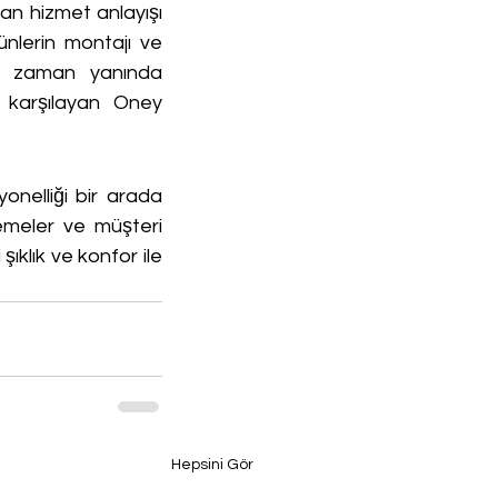
n hizmet anlayışı 
nlerin montajı ve 
er zaman yanında 
i karşılayan Oney 
nelliği bir arada 
emeler ve müşteri 
ıklık ve konfor ile 
Hepsini Gör