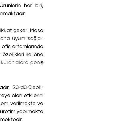
nlerin her biri, 
sunmaktadır.
dikkat çeker. Masa 
yona uyum sağlar. 
ofis ortamlarında 
özellikleri ile öne 
kullanıcılara geniş 
r. Sürdürülebilir 
ye olan etkilerini 
em verilmekte ve 
 üretim yapılmakta 
lmektedir.