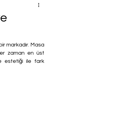
ye
bir markadır. Masa 
her zaman en üst 
estetiği ile fark 