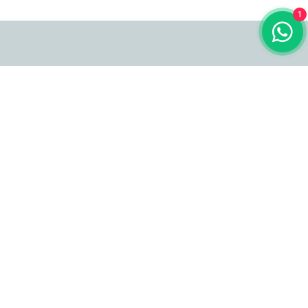
1
Popüler Ürünler
Premium Ürünler
İç Mekan Sandalyeleri
İç Mekan Sandalyeleri
Dış Mekan Sandalyeleri
Dış Mekan Sandalyeleri
Bar Sandalyeleri
Bar Sandalyeleri
Berjerler
Berjerler
Sedirler
Sedirler
Masalar
Masalar
Showroom
Merkez, İskender Sokak No:7B Güngören/İstanbul