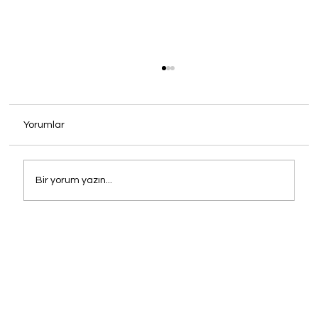
Yorumlar
Bir yorum yazın...
Mekanınızın İmzasını Atın: Cafe, Otel ve
Restoranlar İçin Oney Sandalye
Çözümleri