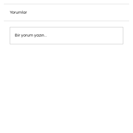
Yorumlar
Bir yorum yazın...
Mekanınızın İmzasını Atın: Cafe, Otel ve
Restoranlar İçin Oney Sandalye
Çözümleri