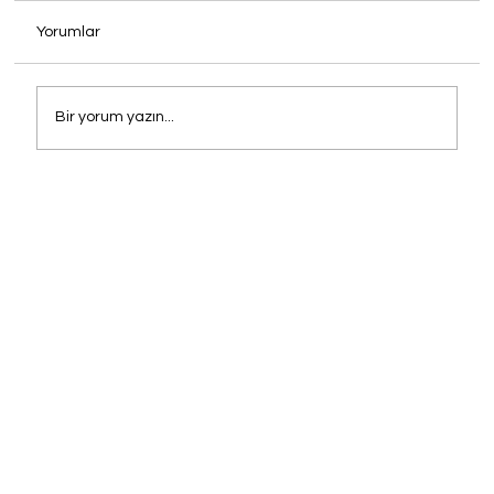
Yorumlar
Bir yorum yazın...
Mekanınızın İmzasını Atın: Cafe, Otel ve
Restoranlar İçin Oney Sandalye
Çözümleri