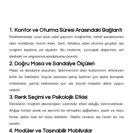
1. Konfor ve Oturma Süresi Arasındaki Bağlantı
Restoranlarda uzun süre vakit geçiren müşteriler, rahat sandalyeleri 
olan mekânları tercih eder. Sert, rahatsız edici oturma grupları ise 
müşteri kaybına yol açabilir. Bu nedenle, yumuşak döşemeli, sırt 
destekli ve ergonomik sandalyeler önerilir.
2. Doğru Masa ve Sandalye Ölçüleri
Masa ve sandalye boyutları, işletmenizin alan kullanımını etkileyen 
kritik bir faktördür. Küçük alanlara sahip kafeler için daha kompakt 
mobilyalar, geniş restoranlar için ise büyük masalar daha uygun 
olabilir.
3. Renk Seçimi ve Psikolojik Etkisi
Renklerin müşteri davranışları üzerinde etkili olduğu bilinmektedir. 
Ahşap tonları sıcak ve samimi bir atmosfer sağlarken, siyah ve koyu 
tonlar daha lüks bir hava katabilir. Pastel renkler ise ferah bir his 
yaratır.
4. Modüler ve Taşınabilir Mobilyalar