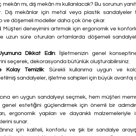
İç mekân mı, dış mekân mı kullanılacak? Bu sorunun yanı
ır. Dış mekânlar için metal veya plastik sandalyeler ter
 ve döşemeli modeller daha çok öne çıkar.
i
: Müşteri deneyimini artırmak için ergonomik ve konforlu
likle uzun süre oturulan ortamlarda döşemeli sandalye
Uyumuna Dikkat Edin
: İşletmenizin genel konsepti
ni seçerek, dekorasyonda bütünlük oluşturabilirsiniz.
ve Kolay Temizlik
: Sürekli kullanıma uygun ve kola
ilmiş sandalyeler, işletme sahipleri için büyük avantaj s
yacına en uygun sandalyeyi seçmek, hem müşteri memnu
enel estetiğini güçlendirmek için önemli bir adımdır
ı, ergonomik yapıları ve dayanıklı malzemeleriyle iş
erini sunar.
ınız için kaliteli, konforlu ve şık bir sandalye arayı