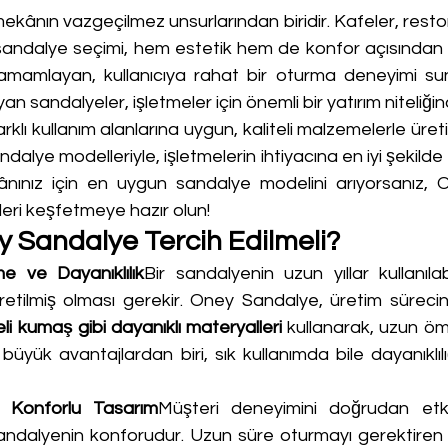
ekânın vazgeçilmez unsurlarından biridir. Kafeler, restoran
u sandalye seçimi, hem estetik hem de konfor açısından 
amamlayan, kullanıcıya rahat bir oturma deneyimi sun
uyan sandalyeler, işletmeler için önemli bir yatırım niteliğin
farklı kullanım alanlarına uygun, kaliteli malzemelerle üre
dalye modelleriyle, işletmelerin ihtiyacına en iyi şekilde 
nınız için en uygun sandalye modelini arıyorsanız, O
ri keşfetmeye hazır olun!
 Sandalye Tercih Edilmeli?
me ve Dayanıklılık
Bir sandalyenin uzun yıllar kullanılabi
etilmiş olması gerekir. Oney Sandalye, üretim süreci
i kumaş gibi dayanıklı materyalleri
 kullanarak, uzun ömü
 büyük avantajlardan biri, sık kullanımda bile dayanıklı
 Konforlu Tasarım
Müşteri deneyimini doğrudan etk
sandalyenin konforudur. Uzun süre oturmayı gerektiren 