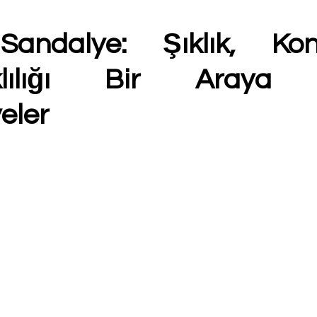
andalye: Şıklık, Kon
klılığı Bir Araya G
eler