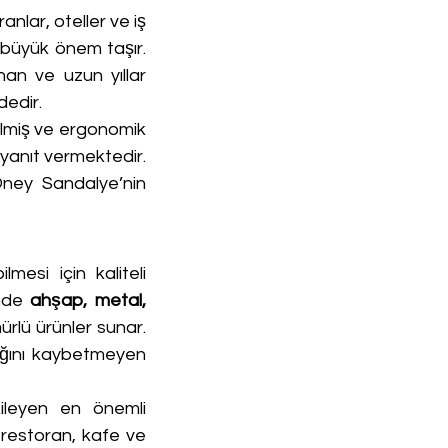
lar, oteller ve iş 
büyük önem taşır. 
an ve uzun yıllar 
dedir.
tilmiş ve ergonomik 
yanıt vermektedir. 
ney Sandalye’nin 
lmesi için kaliteli 
nde 
ahşap, metal, 
rlü ürünler sunar. 
lığını kaybetmeyen 
ileyen en önemli 
restoran, kafe ve 