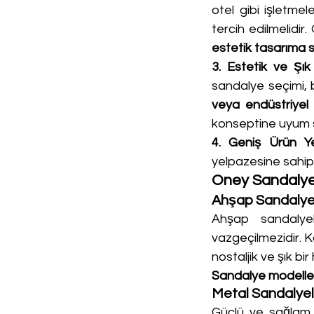
otel gibi işletme
tercih edilmelidir
estetik tasarıma s
3. Estetik ve Şık
sandalye seçimi, 
veya endüstriyel
konseptine uyum s
4. Geniş Ürün Ye
yelpazesine sahipt
Oney Sandalye
Ahşap Sandalye
Ahşap sandalyel
vazgeçilmezidir. 
nostaljik ve şık bir
Sandalye modelle
Metal Sandalyel
Güçlü ve sağlam y