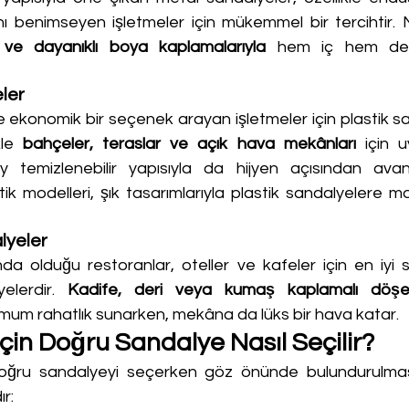
ve dayanıklı boya kaplamalarıyla
 hem iç hem de 
ler
 ve ekonomik bir seçenek arayan işletmeler için plastik san
le 
bahçeler, teraslar ve açık hava mekânları
 için u
ay temizlenebilir yapısıyla da hijyen açısından avan
tik modelleri, şık tasarımlarıyla plastik sandalyelere m
lyeler
a olduğu restoranlar, oteller ve kafeler için en iyi s
elerdir. 
Kadife, deri veya kumaş kaplamalı döşem
mum rahatlık sunarken, mekâna da lüks bir hava katar.
İçin Doğru Sandalye Nasıl Seçilir?
 doğru sandalyeyi seçerken göz önünde bulundurulmas
r: