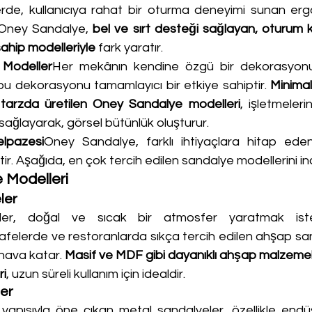
lerde, kullanıcıya rahat bir oturma deneyimi sunan erg
. Oney Sandalye, 
bel ve sırt desteği sağlayan, oturum 
ahip modelleriyle
 fark yaratır.
 Modeller
Her mekânın kendine özgü bir dekorasyonu
bu dekorasyonu tamamlayıcı bir etkiye sahiptir. 
Minimal
 tarzda üretilen Oney Sandalye modelleri
, işletmeler
ağlayarak, görsel bütünlük oluşturur.
lpazesi
Oney Sandalye, farklı ihtiyaçlara hitap eden
ir. Aşağıda, en çok tercih edilen sandalye modellerini ince
 Modelleri
ler
er, doğal ve sıcak bir atmosfer yaratmak istey
Kafelerde ve restoranlarda sıkça tercih edilen ahşap sa
 hava katar. 
Masif ve MDF gibi dayanıklı ahşap malzemele
ri
, uzun süreli kullanım için idealdir.
er
apısıyla öne çıkan metal sandalyeler, özellikle endü