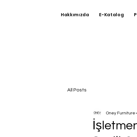
Hakkımızda
E-Katalog
P
All Posts
Oney Furniture
İşletmen