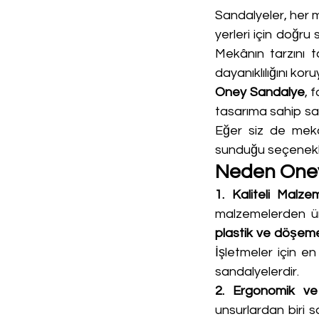
Sandalyeler, her m
yerleri için doğr
Mekânın tarzını t
dayanıklılığını kor
Oney Sandalye
, 
tasarıma sahip san
Eğer siz de mekâ
sunduğu seçenekle
Neden Oney
1. Kaliteli Malze
malzemelerden ür
plastik ve döşemel
İşletmeler için en
sandalyelerdir.
2. Ergonomik ve
unsurlardan biri 