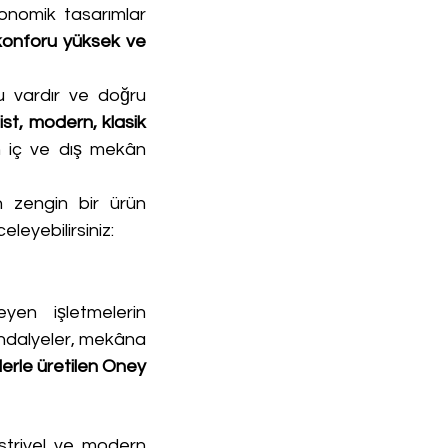
onomik tasarımlar 
konforu yüksek ve 
 vardır ve doğru 
ist, modern, klasik 
in iç ve dış mekân 
 zengin bir ürün 
leyebilirsiniz:
en işletmelerin 
ndalyeler, mekâna 
rle üretilen Oney 
striyel ve modern 