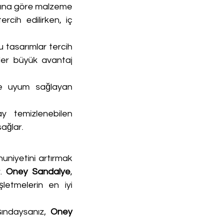
tına göre malzeme 
cih edilirken, iç 
 tasarımlar tercih 
ler büyük avantaj 
ne uyum sağlayan 
y temizlenebilen 
ağlar.
niyetini artırmak 
. 
Oney Sandalye
, 
letmelerin en iyi 
şındaysanız, 
Oney 