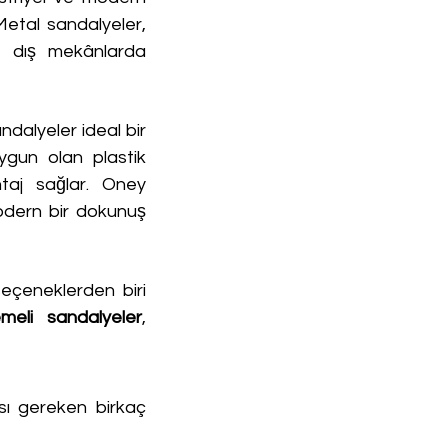
dekorasyon tarzını benimseyen işletmeler için mükemmel bir tercihtir. Metal sandalyeler, 
dış mekânlarda 
dalyeler ideal bir 
ygun olan plastik 
taj sağlar. Oney 
odern bir dokunuş 
eçeneklerden biri 
eli sandalyeler
, 
ı gereken birkaç 