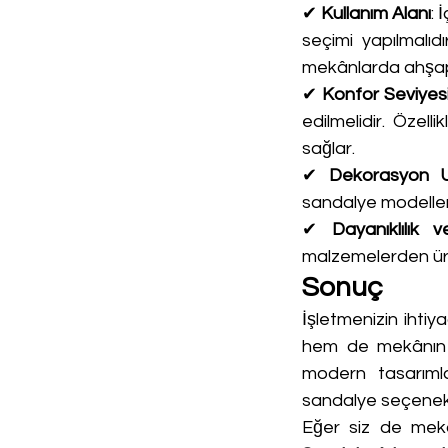
✔ 
Kullanım Alanı
: 
seçimi yapılmalıd
mekânlarda ahşap
✔ 
Konfor Seviyes
edilmelidir. Özel
sağlar.
✔ 
Dekorasyon 
sandalye modelleri
✔ 
Dayanıklılık 
malzemelerden üret
Sonuç
İşletmenizin ihti
hem de mekânın g
modern tasarımlar
sandalye seçenekl
Eğer siz de mekân