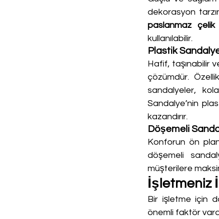
paslanmaz çelik 
kullanılabilir.
Plastik Sandalye
Hafif, taşınabilir
çözümdür. Özellik
sandalyeler, kol
Sandalye’nin plas
kazandırır.
Döşemeli Sanda
Konforun ön pland
döşemeli sandaly
müşterilere maksi
İşletmeniz 
Bir işletme için
önemli faktör vardı