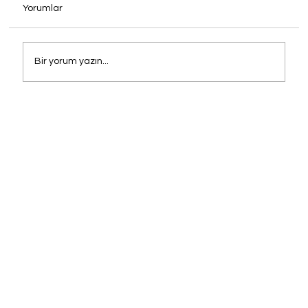
Yorumlar
Bir yorum yazın...
Mekanınızın İmzasını Atın: Cafe, Otel ve
Restoranlar İçin Oney Sandalye
Çözümleri