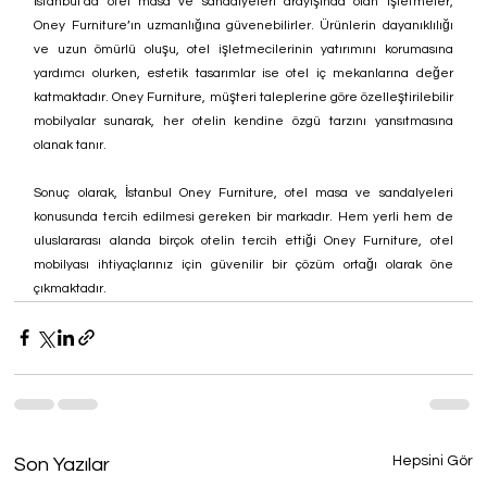
İstanbul’da otel masa ve sandalyeleri arayışında olan işletmeler, 
Oney Furniture’ın uzmanlığına güvenebilirler. Ürünlerin dayanıklılığı 
ve uzun ömürlü oluşu, otel işletmecilerinin yatırımını korumasına 
yardımcı olurken, estetik tasarımlar ise otel iç mekanlarına değer 
katmaktadır. Oney Furniture, müşteri taleplerine göre özelleştirilebilir 
mobilyalar sunarak, her otelin kendine özgü tarzını yansıtmasına 
olanak tanır.
Sonuç olarak, İstanbul Oney Furniture, otel masa ve sandalyeleri 
konusunda tercih edilmesi gereken bir markadır. Hem yerli hem de 
uluslararası alanda birçok otelin tercih ettiği Oney Furniture, otel 
mobilyası ihtiyaçlarınız için güvenilir bir çözüm ortağı olarak öne 
çıkmaktadır.
Hepsini Gör
Son Yazılar