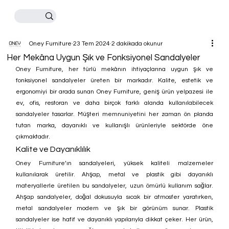
Oney Furniture
23 Tem 2024
2 dakikada okunur
Her Mekâna Uygun Şık ve Fonksiyonel Sandalyeler
Oney Furniture, her türlü mekânın ihtiyaçlarına uygun şık ve 
fonksiyonel sandalyeler üreten bir markadır. Kalite, estetik ve 
ergonomiyi bir arada sunan Oney Furniture, geniş ürün yelpazesi ile 
ev, ofis, restoran ve daha birçok farklı alanda kullanılabilecek 
sandalyeler tasarlar. Müşteri memnuniyetini her zaman ön planda 
tutan marka, dayanıklı ve kullanışlı ürünleriyle sektörde öne 
çıkmaktadır.
Kalite ve Dayanıklılık
Oney Furniture’ın sandalyeleri, yüksek kaliteli malzemeler 
kullanılarak üretilir. Ahşap, metal ve plastik gibi dayanıklı 
materyallerle üretilen bu sandalyeler, uzun ömürlü kullanım sağlar. 
Ahşap sandalyeler, doğal dokusuyla sıcak bir atmosfer yaratırken, 
metal sandalyeler modern ve şık bir görünüm sunar. Plastik 
sandalyeler ise hafif ve dayanıklı yapılarıyla dikkat çeker. Her ürün, 