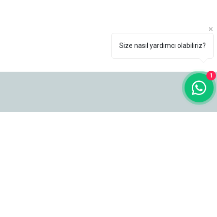
Size nasıl yardımcı olabiliriz?
1
Popüler Ürünler
Premium Ürünler
İç Mekan Sandalyeleri
İç Mekan Sandalyeleri
Dış Mekan Sandalyeleri
Dış Mekan Sandalyeleri
Bar Sandalyeleri
Bar Sandalyeleri
Berjerler
Berjerler
Sedirler
Sedirler
Masalar
Masalar