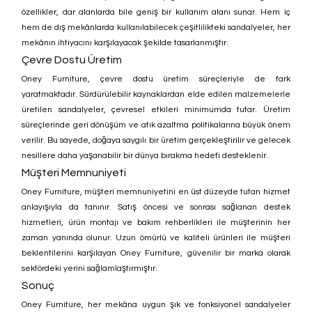
özellikler, dar alanlarda bile geniş bir kullanım alanı sunar. Hem iç 
hem de dış mekânlarda kullanılabilecek çeşitlilikteki sandalyeler, her 
mekânın ihtiyacını karşılayacak şekilde tasarlanmıştır.
Çevre Dostu Üretim
Oney Furniture, çevre dostu üretim süreçleriyle de fark 
yaratmaktadır. Sürdürülebilir kaynaklardan elde edilen malzemelerle 
üretilen sandalyeler, çevresel etkileri minimumda tutar. Üretim 
süreçlerinde geri dönüşüm ve atık azaltma politikalarına büyük önem 
verilir. Bu sayede, doğaya saygılı bir üretim gerçekleştirilir ve gelecek 
nesillere daha yaşanabilir bir dünya bırakma hedefi desteklenir.
Müşteri Memnuniyeti
Oney Furniture, müşteri memnuniyetini en üst düzeyde tutan hizmet 
anlayışıyla da tanınır. Satış öncesi ve sonrası sağlanan destek 
hizmetleri, ürün montajı ve bakım rehberlikleri ile müşterinin her 
zaman yanında olunur. Uzun ömürlü ve kaliteli ürünleri ile müşteri 
beklentilerini karşılayan Oney Furniture, güvenilir bir marka olarak 
sektördeki yerini sağlamlaştırmıştır.
Sonuç
Oney Furniture, her mekâna uygun şık ve fonksiyonel sandalyeler 