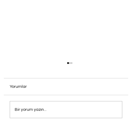
Yorumlar
Bir yorum yazın...
Mekanınızın İmzasını Atın: Cafe, Otel ve