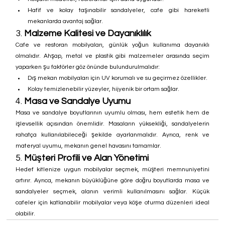
Hafif ve kolay taşınabilir sandalyeler, cafe gibi hareketli 
mekanlarda avantaj sağlar.
3. 
Malzeme Kalitesi ve Dayanıklılık
Cafe ve restoran mobilyaları, günlük yoğun kullanıma dayanıklı 
olmalıdır. Ahşap, metal ve plastik gibi malzemeler arasında seçim 
yaparken şu faktörler göz önünde bulundurulmalıdır:
Dış mekan mobilyaları için UV korumalı ve su geçirmez özellikler.
Kolay temizlenebilir yüzeyler, hijyenik bir ortam sağlar.
4. 
Masa ve Sandalye Uyumu
Masa ve sandalye boyutlarının uyumlu olması, hem estetik hem de 
işlevsellik açısından önemlidir. Masaların yüksekliği, sandalyelerin 
rahatça kullanılabileceği şekilde ayarlanmalıdır. Ayrıca, renk ve 
materyal uyumu, mekanın genel havasını tamamlar.
5. 
Müşteri Profili ve Alan Yönetimi
Hedef kitlenize uygun mobilyalar seçmek, müşteri memnuniyetini 
artırır. Ayrıca, mekanın büyüklüğüne göre doğru boyutlarda masa ve 
sandalyeler seçmek, alanın verimli kullanılmasını sağlar. Küçük 
cafeler için katlanabilir mobilyalar veya köşe oturma düzenleri ideal 
olabilir.