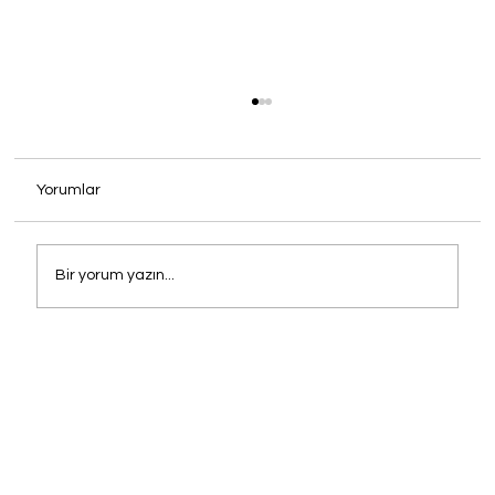
Yorumlar
Bir yorum yazın...
Mekanınızın İmzasını Atın: Cafe, Otel ve
Restoranlar İçin Oney Sandalye
Çözümleri