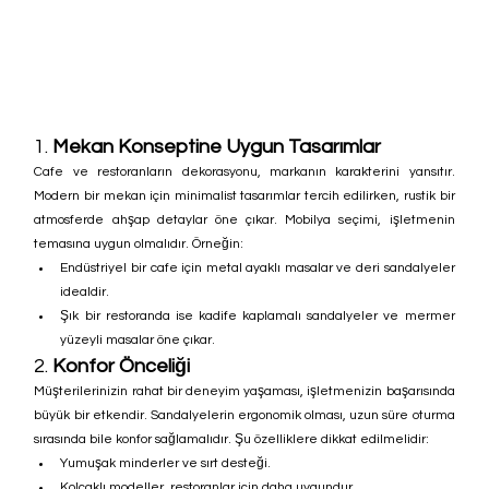
1. 
Mekan Konseptine Uygun Tasarımlar
Cafe ve restoranların dekorasyonu, markanın karakterini yansıtır. 
Modern bir mekan için minimalist tasarımlar tercih edilirken, rustik bir 
atmosferde ahşap detaylar öne çıkar. Mobilya seçimi, işletmenin 
temasına uygun olmalıdır. Örneğin:
Endüstriyel bir cafe için metal ayaklı masalar ve deri sandalyeler 
idealdir.
Şık bir restoranda ise kadife kaplamalı sandalyeler ve mermer 
yüzeyli masalar öne çıkar.
2. 
Konfor Önceliği
Müşterilerinizin rahat bir deneyim yaşaması, işletmenizin başarısında 
büyük bir etkendir. Sandalyelerin ergonomik olması, uzun süre oturma 
sırasında bile konfor sağlamalıdır. Şu özelliklere dikkat edilmelidir:
Yumuşak minderler ve sırt desteği.
Kolçaklı modeller, restoranlar için daha uygundur.